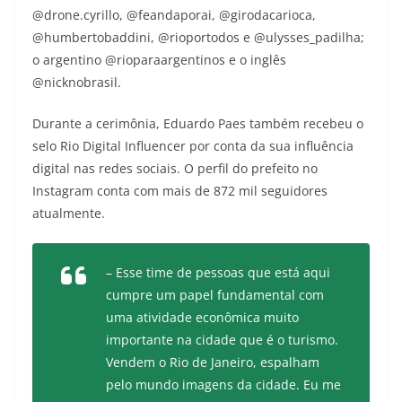
@drone.cyrillo, @feandaporai, @girodacarioca,
@humbertobaddini, @rioportodos e @ulysses_padilha;
o argentino @rioparaargentinos e o inglês
@nicknobrasil.
Durante a cerimônia, Eduardo Paes também recebeu o
selo Rio Digital Influencer por conta da sua influência
digital nas redes sociais. O perfil do prefeito no
Instagram conta com mais de 872 mil seguidores
atualmente.
– Esse time de pessoas que está aqui
cumpre um papel fundamental com
uma atividade econômica muito
importante na cidade que é o turismo.
Vendem o Rio de Janeiro, espalham
pelo mundo imagens da cidade. Eu me