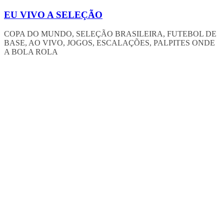
Pular
EU VIVO A SELEÇÃO
para
o
COPA DO MUNDO, SELEÇÃO BRASILEIRA, FUTEBOL DE
conteúdo
BASE, AO VIVO, JOGOS, ESCALAÇÕES, PALPITES ONDE
A BOLA ROLA