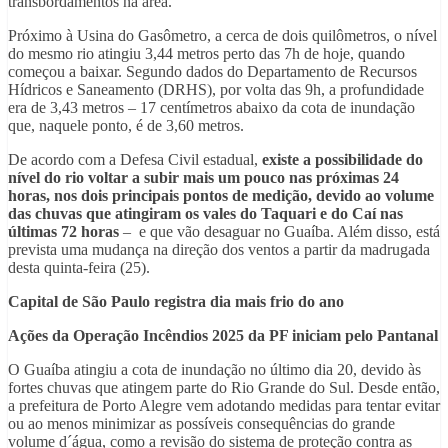
transbordamentos na área.
Próximo à Usina do Gasômetro, a cerca de dois quilômetros, o nível
do mesmo rio atingiu 3,44 metros perto das 7h de hoje, quando
começou a baixar. Segundo dados do Departamento de Recursos
Hídricos e Saneamento (DRHS), por volta das 9h, a profundidade
era de 3,43 metros – 17 centímetros abaixo da cota de inundação
que, naquele ponto, é de 3,60 metros.
De acordo com a Defesa Civil estadual,
existe a possibilidade do
nível do rio voltar a subir mais um pouco nas próximas 24
horas, nos dois principais pontos de medição, devido ao volume
das chuvas que atingiram os vales do Taquari e do Caí nas
últimas 72 horas
– e que vão desaguar no Guaíba. Além disso, está
prevista uma mudança na direção dos ventos a partir da madrugada
desta quinta-feira (25).
Capital de São Paulo registra dia mais frio do ano
Ações da Operação Incêndios 2025 da PF iniciam pelo Pantanal
O Guaíba atingiu a cota de inundação no último dia 20, devido às
fortes chuvas que atingem parte do Rio Grande do Sul. Desde então,
a prefeitura de Porto Alegre vem adotando medidas para tentar evitar
ou ao menos minimizar as possíveis consequências do grande
volume d´água, como a revisão do sistema de proteção contra as