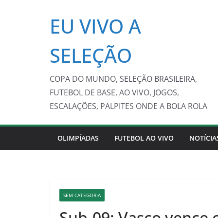
Pular
EU VIVO A
para
o
conteúdo
SELEÇÃO
COPA DO MUNDO, SELEÇÃO BRASILEIRA,
FUTEBOL DE BASE, AO VIVO, JOGOS,
ESCALAÇÕES, PALPITES ONDE A BOLA ROLA
OLIMPÍADAS
FUTEBOL AO VIVO
NOTÍCIA
SEM CATEGORIA
Sub-09: Vasco vence 