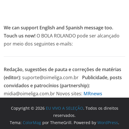
We can support English and Spanish message too.
Touch us now!
O BOLA ROLANDO pode ser alcançado
por meio dos seguintes e-mails:
Redação, sugestões de pauta e correções de matérias
(editor):
suporte@oimeliga.com.br
Publicidade, posts
convidados e patrocínios (partnership):
midia@oimeliga.com.br
Novos sites:
MRnews
Copyright © 2026
EU VIVO A SELEÇÃO
. Todos os direitos
reservados.
Tema:
ColorMag
por ThemeGrill. Powered by
WordPress
.