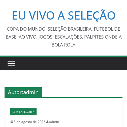
Pular
EU VIVO A SELEÇÃO
para
o
conteúdo
COPA DO MUNDO, SELEÇÃO BRASILEIRA, FUTEBOL DE
BASE, AO VIVO, JOGOS, ESCALAÇÕES, PALPITES ONDE A
BOLA ROLA
Autor:
admin
SEM CATEGORIA
8 de agosto de 2026
admin