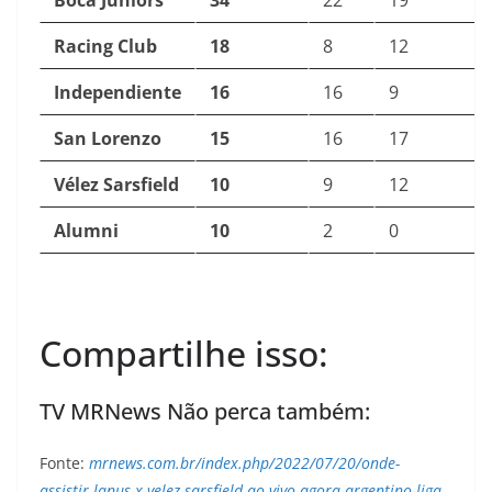
Boca Juniors
34
22
19
Racing Club
18
8
12
Independiente
16
16
9
San Lorenzo
15
16
17
Vélez Sarsfield
10
9
12
Alumni
10
2
0
Compartilhe isso:
TV MRNews Não perca também:
Fonte:
mrnews.com.br/index.php/2022/07/20/onde-
assistir-lanus-x-velez-sarsfield-ao-vivo-agora-argentino-liga-