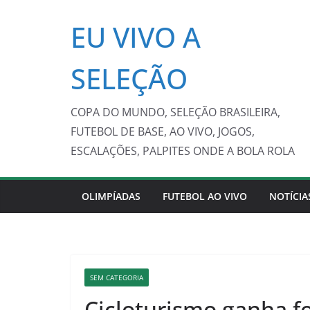
Pular
EU VIVO A
para
o
conteúdo
SELEÇÃO
COPA DO MUNDO, SELEÇÃO BRASILEIRA,
FUTEBOL DE BASE, AO VIVO, JOGOS,
ESCALAÇÕES, PALPITES ONDE A BOLA ROLA
OLIMPÍADAS
FUTEBOL AO VIVO
NOTÍCIA
SEM CATEGORIA
Cicloturismo ganha f