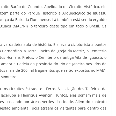
rcuito Barão de Guandu. Apelidado de Circuito Histórico, ele
fazem parte do Parque Histórico e Arqueológico de Iguassú
o berço da Baixada Fluminense. Lá também está sendo erguido
uaçu (MAE/NI), o terceiro deste tipo em todo o Brasil. Os
verdadeira aula de história. Ele leva o cicloturista a pontos
 Bernardino, a Torre Sineira da Igreja da Matriz, o Cemitério
s Homens Pretos, o Cemitério da antiga Vila de Iguassú, o
 Câmara e Cadeia da província do Rio de Janeiro nos idos de
ados mais de 200 mil fragmentos que serão expostos no MAE”,
 Monteiro.
os circuitos Estrada de Ferro, Associação dos Taifeiros da
 Jaceruba e Henrique Avancini. Juntos, eles somam mais de
les passando por áreas verdes da cidade. Além do contexto
estão ambiental, pois atraem os visitantes para dentro das