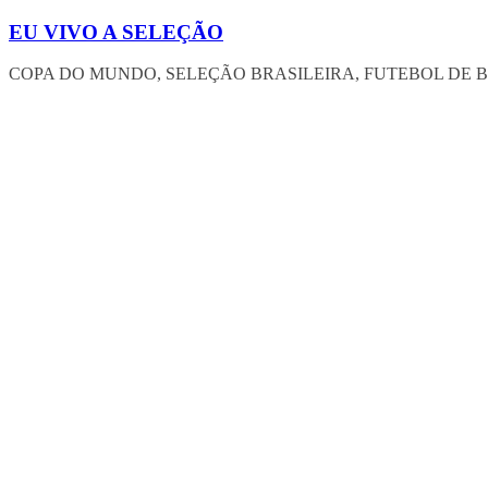
Pular
EU VIVO A SELEÇÃO
para
o
COPA DO MUNDO, SELEÇÃO BRASILEIRA, FUTEBOL DE BA
conteúdo