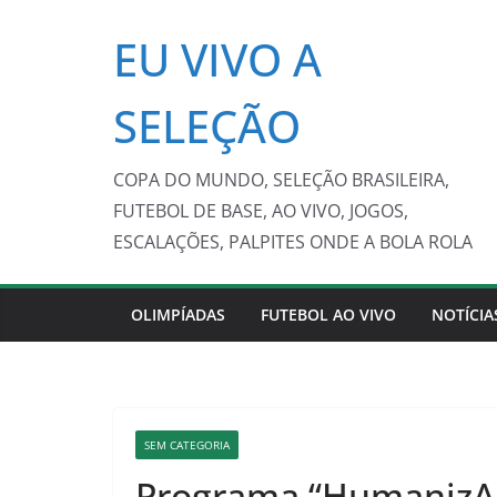
Pular
EU VIVO A
para
o
conteúdo
SELEÇÃO
COPA DO MUNDO, SELEÇÃO BRASILEIRA,
FUTEBOL DE BASE, AO VIVO, JOGOS,
ESCALAÇÕES, PALPITES ONDE A BOLA ROLA
OLIMPÍADAS
FUTEBOL AO VIVO
NOTÍCIA
SEM CATEGORIA
Programa “HumanizAç