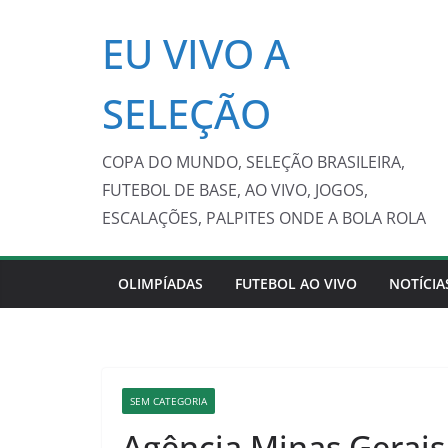
Pular
EU VIVO A
para
o
conteúdo
SELEÇÃO
COPA DO MUNDO, SELEÇÃO BRASILEIRA,
FUTEBOL DE BASE, AO VIVO, JOGOS,
ESCALAÇÕES, PALPITES ONDE A BOLA ROLA
OLIMPÍADAS
FUTEBOL AO VIVO
NOTÍCIA
SEM CATEGORIA
Agência Minas Gerais