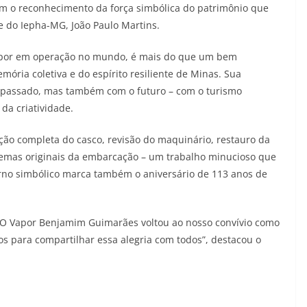
com o reconhecimento da força simbólica do patrimônio que
te do Iepha-MG, João Paulo Martins.
por em operação no mundo, é mais do que um bem
emória coletiva e do espírito resiliente de Minas. Sua
passado, mas também com o futuro – com o turismo
da criatividade.
ição completa do casco, revisão do maquinário, restauro da
temas originais da embarcação – um trabalho minucioso que
torno simbólico marca também o aniversário de 113 anos de
. O Vapor Benjamim Guimarães voltou ao nosso convívio como
tos para compartilhar essa alegria com todos”, destacou o