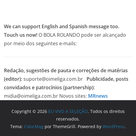
We can support English and Spanish message too.
Touch us now!
O BOLA ROLANDO pode ser alcançado
por meio dos seguintes e-mails:
Redação, sugestões de pauta e correções de matérias
(editor):
suporte@oimeliga.com.br
Publicidade, posts
convidados e patrocínios (partnership):
midia@oimeliga.com.br
Novos sites:
MRnews
Copyright © 2026
EU VIVO A SELEÇÃO
. Todos os direitos
reservados.
Tema:
ColorMag
por ThemeGrill. Powered by
WordPress
.