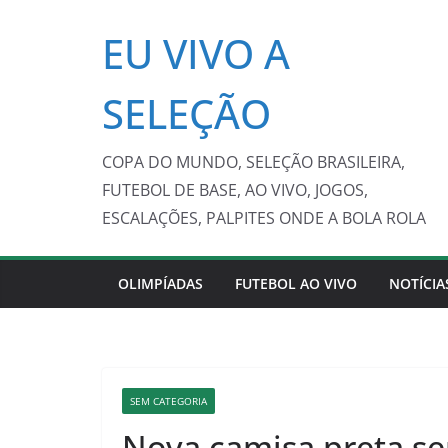
Pular
EU VIVO A
para
o
conteúdo
SELEÇÃO
COPA DO MUNDO, SELEÇÃO BRASILEIRA,
FUTEBOL DE BASE, AO VIVO, JOGOS,
ESCALAÇÕES, PALPITES ONDE A BOLA ROLA
OLIMPÍADAS
FUTEBOL AO VIVO
NOTÍCIA
SEM CATEGORIA
Nova camisa preta ser