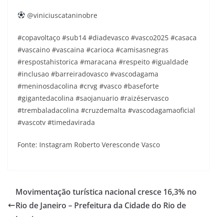
@viniciuscataninobre
#copavoltaço #sub14 #diadevasco #vasco2025 #casaca
#vascaino #vascaina #carioca #camisasnegras
#respostahistorica #maracana #respeito #igualdade
#inclusao #barreiradovasco #vascodagama
#meninosdacolina #crvg #vasco #baseforte
#gigantedacolina #saojanuario #raizéservasco
#trembaladacolina #cruzdemalta #vascodagamaoficial
#vascotv #timedavirada
Fonte: Instagram Roberto Veresconde Vasco
Movimentação turística nacional cresce 16,3% no
Rio de Janeiro – Prefeitura da Cidade do Rio de