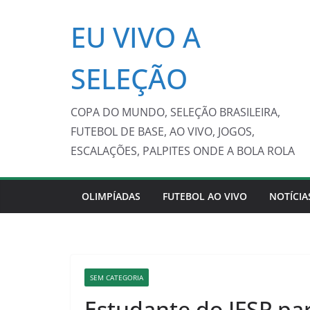
Pular
EU VIVO A
para
o
conteúdo
SELEÇÃO
COPA DO MUNDO, SELEÇÃO BRASILEIRA,
FUTEBOL DE BASE, AO VIVO, JOGOS,
ESCALAÇÕES, PALPITES ONDE A BOLA ROLA
OLIMPÍADAS
FUTEBOL AO VIVO
NOTÍCIA
SEM CATEGORIA
Estudante do IFSP par