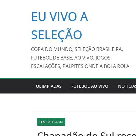
Pular
EU VIVO A
para
o
conteúdo
SELEÇÃO
COPA DO MUNDO, SELEÇÃO BRASILEIRA,
FUTEBOL DE BASE, AO VIVO, JOGOS,
ESCALAÇÕES, PALPITES ONDE A BOLA ROLA
OLIMPÍADAS
FUTEBOL AO VIVO
NOTÍCIA
SEM CATEGORIA
Chapadão do Sul rec