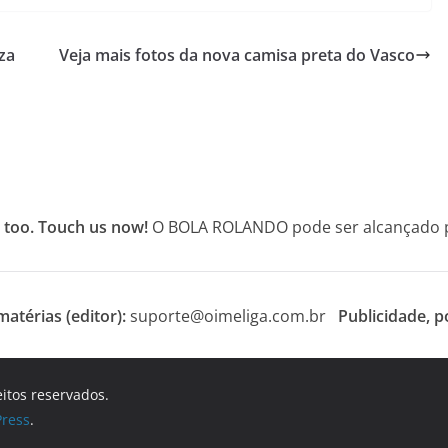
za
Veja mais fotos da nova camisa preta do Vasco
 too. Touch us now!
O BOLA ROLANDO pode ser alcançado po
atérias (editor):
suporte@oimeliga.com.br
Publicidade, p
eitos reservados.
ress
.