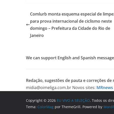
Comlurb monta esquema especial de limpe
para prova internacional de ciclismo neste
domingo – Prefeitura da Cidade do Rio de
Janeiro
We can support English and Spanish message
Redação, sugestões de pauta e correções de m
midia@oimeliga.com.br
Novos sites:
MRnews
Copyright © 2026
EU VIVO A SELEÇÃO
. Todos os dir
Tema:
ColorMag
por ThemeGrill. Powered by
WordP