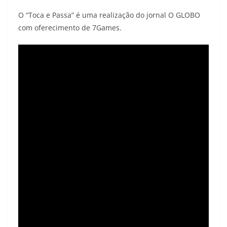
O “Toca e Passa” é uma realização do jornal O GLOBO
com oferecimento de 7Games.