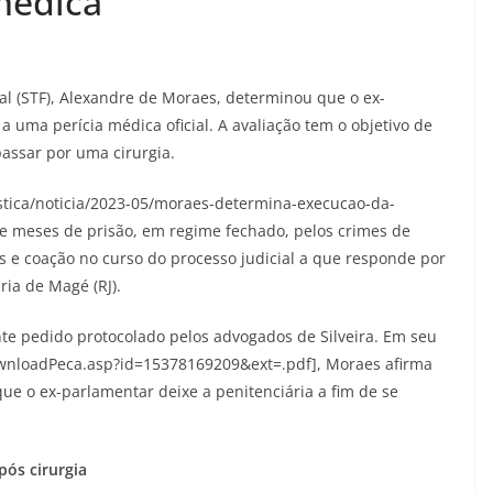
 médica
al (STF), Alexandre de Moraes, determinou que o ex-
a uma perícia médica oficial. A avaliação tem o objetivo de
passar por uma cirurgia.
stica/noticia/2023-05/moraes-determina-execucao-da-
ve meses de prisão, em regime fechado, pelos crimes de
es e coação no curso do processo judicial a que responde por
ria de Magé (RJ).
nte pedido protocolado pelos advogados de Silveira. Em seu
downloadPeca.asp?id=15378169209&ext=.pdf], Moraes afirma
que o ex-parlamentar deixe a penitenciária a fim de se
pós cirurgia