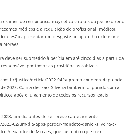
 exames de ressonância magnética e raio-x do joelho direito
“exames médicos e a requisição do profissional [médico],
ido à lesão apresentar um desgaste no aparelho extensor e
ta Moraes.
ra deve ser submetido à perícia em até cinco dias a partir da
, responsável por tomar as providências cabíveis.
.com.br/justica/noticia/2022-04/supremo-condena-deputado-
ril de 2022. Com a decisão, Silveira também foi punido com a
íticos após o julgamento de todos os recursos legais
e 2023, um dia antes de ser preso cautelarmente
cia/2023-02/um-dia-apos-perder-mandato-daniel-silveira-e-
tro Alexandre de Moraes, que sustentou que o ex-