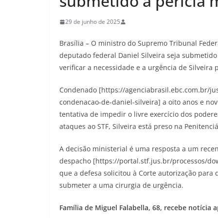
submetido a perícia
29 de junho de 2025
Brasília – O ministro do Supremo Tribunal Feder
deputado federal Daniel Silveira seja submetido 
verificar a necessidade e a urgência de Silveira 
Condenado [https://agenciabrasil.ebc.com.br/ju
condenacao-de-daniel-silveira] a oito anos e no
tentativa de impedir o livre exercício dos poder
ataques ao STF, Silveira está preso na Penitenciá
A decisão ministerial é uma resposta a um rece
despacho [https://portal.stf.jus.br/processos/
que a defesa solicitou à Corte autorização para 
submeter a uma cirurgia de urgência.
Família de Miguel Falabella, 68, recebe notícia a