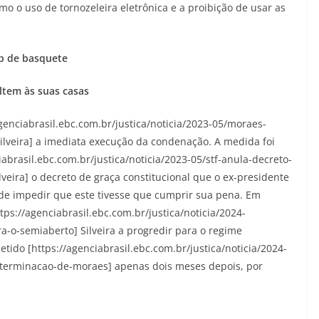
 o uso de tornozeleira eletrônica e a proibição de usar as
up de basquete
ltem às suas casas
enciabrasil.ebc.com.br/justica/noticia/2023-05/moraes-
lveira] a imediata execução da condenação. A medida foi
abrasil.ebc.com.br/justica/noticia/2023-05/stf-anula-decreto-
ira] o decreto de graça constitucional que o ex-presidente
o de impedir que este tivesse que cumprir sua pena. Em
ps://agenciabrasil.ebc.com.br/justica/noticia/2024-
ra-o-semiaberto] Silveira a progredir para o regime
tido [https://agenciabrasil.ebc.com.br/justica/noticia/2024-
-determinacao-de-moraes] apenas dois meses depois, por