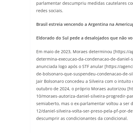
parlamentar descumpriu medidas cautelares como
redes sociais.
Brasil estreia vencendo a Argentina na Americ
Eldorado do Sul pede a desalojados que não vo
Em maio de 2023, Moraes determinou [https://ag
determina-execucao-da-condenacao-de-daniel-si
anunciada logo após o STF anular [https://agenci
de-bolsonaro-que-suspendeu-condenacao-de-silve
Jair Bolsonaro concedeu a Silveira com o intuit
outubro de 2024, o próprio Moraes autorizou [htt
10/moraes-autoriza-daniel-silveira-progredir-pa
semiaberto, mas o ex-parlamentar voltou a ser de
12/daniel-silveira-volta-ser-preso-pela-pf-por
descumprir as condicionantes da condicional.