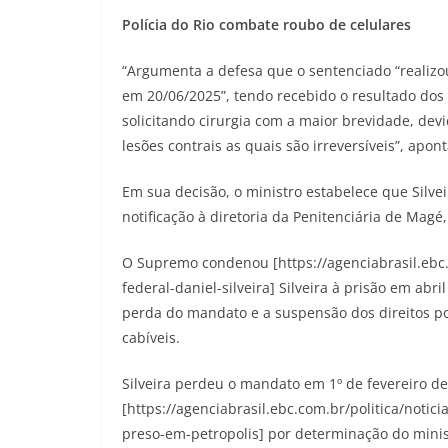
Polícia do Rio combate roubo de celulares
“Argumenta a defesa que o sentenciado “realizou
em 20/06/2025”, tendo recebido o resultado dos 
solicitando cirurgia com a maior brevidade, dev
lesões contrais as quais são irreversíveis”, apon
Em sua decisão, o ministro estabelece que Silvei
notificação à diretoria da Penitenciária de Magé
O Supremo condenou [https://agenciabrasil.ebc
federal-daniel-silveira] Silveira à prisão em ab
perda do mandato e a suspensão dos direitos pol
cabíveis.
Silveira perdeu o mandato em 1º de fevereiro d
[https://agenciabrasil.ebc.com.br/politica/noti
preso-em-petropolis] por determinação do minis