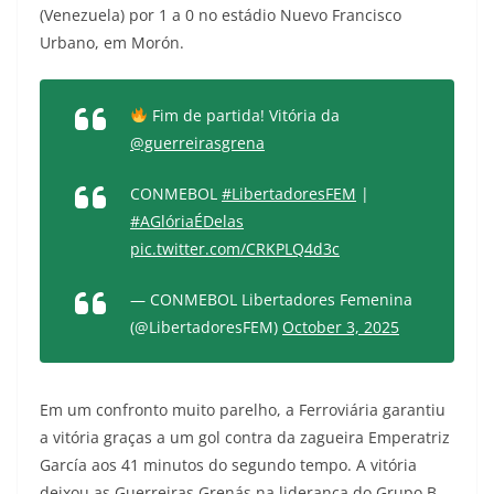
(Venezuela) por 1 a 0 no estádio Nuevo Francisco
Urbano, em Morón.
Fim de partida! Vitória da
@guerreirasgrena
CONMEBOL
#LibertadoresFEM
|
#AGlóriaÉDelas
pic.twitter.com/CRKPLQ4d3c
— CONMEBOL Libertadores Femenina
(@LibertadoresFEM)
October 3, 2025
Em um confronto muito parelho, a Ferroviária garantiu
a vitória graças a um gol contra da zagueira Emperatriz
García aos 41 minutos do segundo tempo. A vitória
deixou as Guerreiras Grenás na liderança do Grupo B