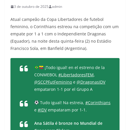
3 de outubro de 2025
admin
Atual campeão da Copa Libertadores de futebol
feminino, o Corinthians estreou na competição com um
empate por 1 a 1 com o Independiente Dragonas
(Equador), na noite desta quinta-feira (2) no Estádio
Francisco Sola, em Banfield (Argentina).
¡Todo igual! en el estreno de la
CONMEBOL
#LibertadoresFEM
,
@SCCPFutFeminino
e
@DragonasIDV
empataron 1-1 por el Grupo A
Tudo igual! Na estreia,
#Corinthians
e
#IDV
empataram por 1-1.
Ana Sátila é bronze no Mundial de