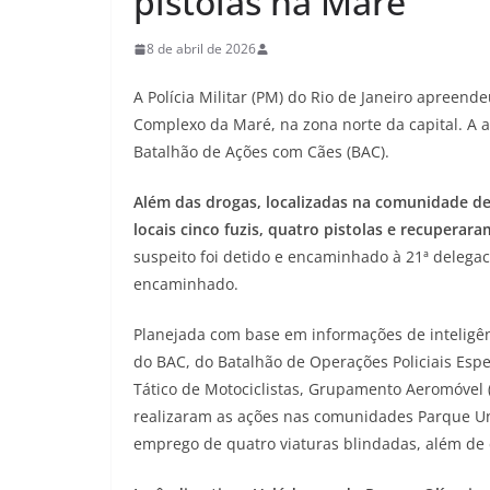
pistolas na Maré
8 de abril de 2026
A Polícia Militar (PM) do Rio de Janeiro apreen
Complexo da Maré, na zona norte da capital. A aç
Batalhão de Ações com Cães (BAC).
Além das drogas, localizadas na comunidade d
locais cinco fuzis, quatro pistolas e recuperar
suspeito foi detido e encaminhado à 21ª delegaci
encaminhado.
Planejada com base em informações de inteligênc
do BAC, do Batalhão de Operações Policiais Espe
Tático de Motociclistas, Grupamento Aeromóvel 
realizaram as ações nas comunidades Parque U
emprego de quatro viaturas blindadas, além de