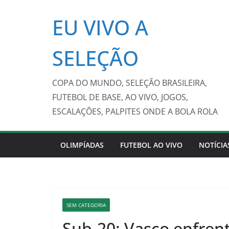
Pular
EU VIVO A
para
o
conteúdo
SELEÇÃO
COPA DO MUNDO, SELEÇÃO BRASILEIRA,
FUTEBOL DE BASE, AO VIVO, JOGOS,
ESCALAÇÕES, PALPITES ONDE A BOLA ROLA
OLIMPÍADAS
FUTEBOL AO VIVO
NOTÍCIA
SEM CATEGORIA
Sub-20: Vasco enfren