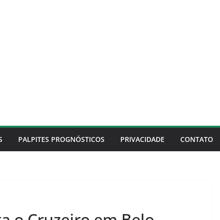
S
PALPITES PROGNÓSTICOS
PRIVACIDADE
CONTATO
ta o Cruzeiro em Belo